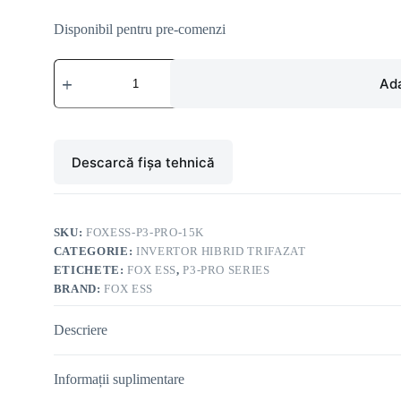
Disponibil pentru pre-comenzi
Cantitate
Fox
Ada
ESS
P3
Pro-
15K
Invertor
Descarcă fișa tehnică
hibrid
trifazat
15kW
SKU:
FOXESS-P3-PRO-15K
CATEGORIE:
INVERTOR HIBRID TRIFAZAT
ETICHETE:
FOX ESS
,
P3-PRO SERIES
BRAND:
FOX ESS
Descriere
Informații suplimentare