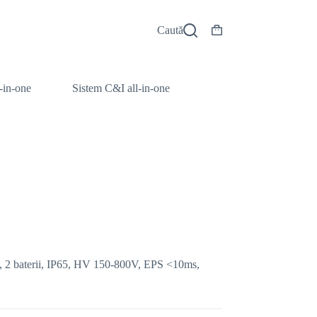
Caută
Coș
de
cumpărături
l-in-one
Sistem C&I all-in-one
PPT, 2 baterii, IP65, HV 150-800V, EPS <10ms,