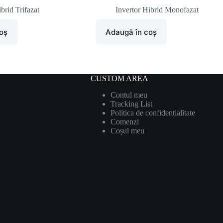
brid Trifazat
Invertor Hibrid Monofazat
oș
Adaugă în coș
CUSTOM AREA
Contul meu
Tracking List
Politica de confidențialitate
Comenzi
Coșul meu