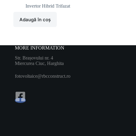
Invertor Hibrid Trifazat
Adaugă în coș
MORE INFORMATION
Str. Brașovului nr. 4
Miercurea Ciuc, Harghita
fotovoltaice@rbcconstruct.ro