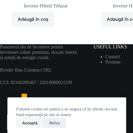
Invertor Hibrid Trifazat
Invertor Hi
Adaugă în coș
Adaugă în c
Partenerul tău de încredere pentru
USEFUL LINKS
invertoare solare premium, stocare baterii
Contact
și soluții de energie curată.
Produ
se
Render Bau Construct SRL
CUI: RO40399467 | J2019000021199
Folosim cookie-uri pentru a ne asigura că îți oferim cea mai
bună experiență pe site-ul nostru.
Acceptă
Refuz