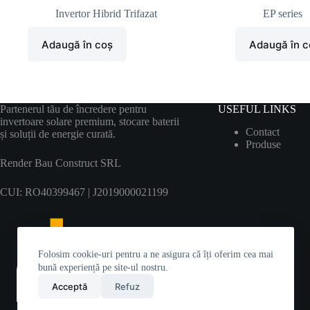
Invertor Hibrid Trifazat
EP series
Adaugă în coș
Adaugă în c
Partenerul tău de încredere pentru
USEFUL LINKS
invertoare solare premium, stocare baterii
Contact
și soluții de energie curată.
Produ
se
Render Bau Construct SRL
CUI: RO40399467 | J2019000021199
Folosim cookie-uri pentru a ne asigura că îți oferim cea mai
bună experiență pe site-ul nostru.
Acceptă
Refuz