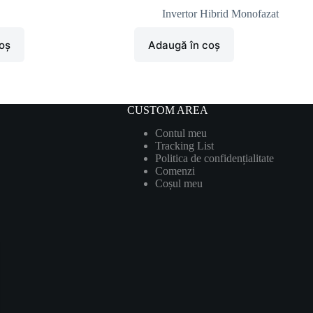
Invertor Hibrid Monofazat
oș
Adaugă în coș
CUSTOM AREA
Contul meu
Tracking List
Politica de confidențialitate
Comenzi
Coșul meu