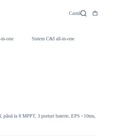
Caută
Coș
de
cumpărături
l-in-one
Sistem C&I all-in-one
ial, până la 8 MPPT, 3 porturi baterie, EPS <10ms,