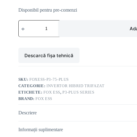
Disponibil pentru pre-comenzi
Cantitate
Fox
Ada
ESS
P3-
75-
Plus
Invertor
Descarcă fișa tehnică
hibrid
comercial
trifazat
75kW
SKU:
FOXESS-P3-75-PLUS
CATEGORIE:
INVERTOR HIBRID TRIFAZAT
ETICHETE:
FOX ESS
,
P3-PLUS SERIES
BRAND:
FOX ESS
Descriere
Informații suplimentare