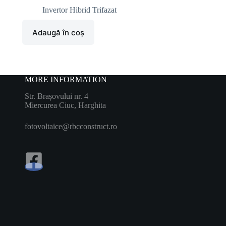
Invertor Hibrid Trifazat
Adaugă în coș
MORE INFORMATION
Str. Brașovului nr. 4
Miercurea Ciuc, Harghita
fotovoltaice@rbcconstruct.ro