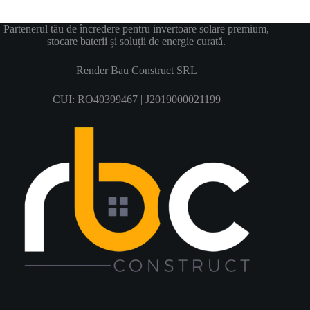
Partenerul tău de încredere pentru invertoare solare premium,
stocare baterii și soluții de energie curată.
Render Bau Construct SRL
CUI: RO40399467 | J2019000021199