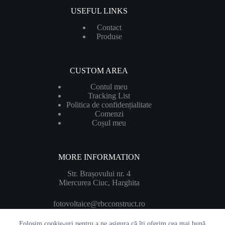
USEFUL LINKS
Contact
Produ
se
CUSTOM AREA
Contul meu
Tracking List
Politica de confidențialitate
Comenzi
Coșul meu
MORE INFORMATION
Str. Brașovului nr. 4
Miercurea Ciuc, Harghita
fotovoltaice@rbcconstruct.ro
Folosim cookie-uri pentru a ne asigura că îți oferim cea mai bună