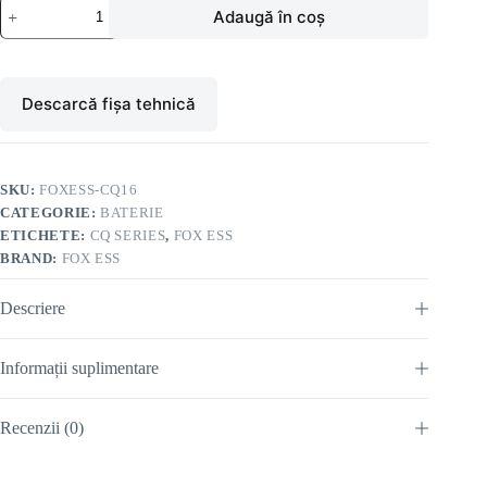
Cantitate
Adaugă în coș
Fox
ESS
CQ16
Baterie
C&I
Descarcă fișa tehnică
LFP
16.07kWh
SKU:
FOXESS-CQ16
CATEGORIE:
BATERIE
ETICHETE:
CQ SERIES
,
FOX ESS
BRAND:
FOX ESS
Descriere
Informații suplimentare
Recenzii (0)