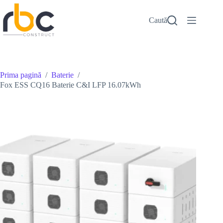
Sari
la
Caută
conținut
Prima pagină
/
Baterie
/
Fox ESS CQ16 Baterie C&I LFP 16.07kWh