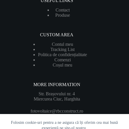
USEFUL LINKS
Contact
Produ
se
CUSTOM AREA
Contul meu
Tracking List
Politica de confidențialitate
Comenzi
Coșul meu
MORE INFORMATION
Str. Brașovului nr. 4
Miercurea Ciuc, Harghita
fotovoltaice@rbcconstruct.ro
Folosim cookie-uri pentru a ne asigura că îți oferim cea mai bună
experiență pe site-ul nostru.