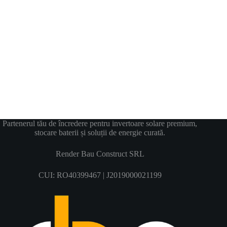
Partenerul tău de încredere pentru invertoare solare premium,
stocare baterii și soluții de energie curată.
Render Bau Construct SRL
CUI: RO40399467 | J2019000021199